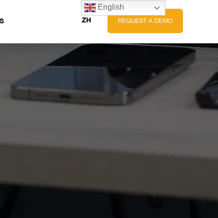
English
ZH
S
REQUEST A DEMO